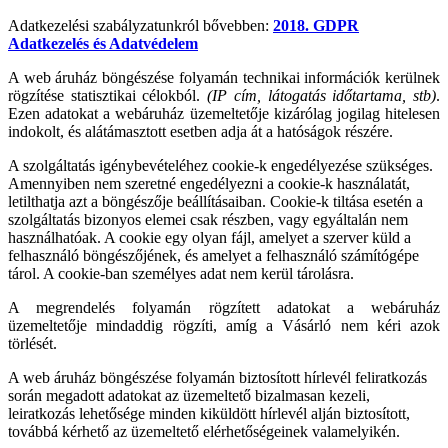
Adatkezelési szabályzatunkról bővebben:
2018. GDPR
Adatkezelés és Adatvédelem
A web áruház böngészése folyamán technikai információk kerülnek
rögzítése statisztikai célokból.
(IP cím, látogatás időtartama, stb)
.
Ezen adatokat a webáruház üzemeltetője kizárólag jogilag hitelesen
indokolt, és alátámasztott esetben adja át a hatóságok részére.
A szolgáltatás igénybevételéhez cookie-k engedélyezése szükséges.
Amennyiben nem szeretné engedélyezni a cookie-k használatát,
letilthatja azt a böngészője beállításaiban. Cookie-k tiltása esetén a
szolgáltatás bizonyos elemei csak részben, vagy egyáltalán nem
használhatóak. A cookie egy olyan fájl, amelyet a szerver küld a
felhasználó böngészőjének, és amelyet a felhasználó számítógépe
tárol. A cookie-ban személyes adat nem kerül tárolásra.
A megrendelés folyamán rögzített adatokat a webáruház
üzemeltetője mindaddig rögzíti, amíg a Vásárló nem kéri azok
törlését.
A web áruház böngészése folyamán biztosított hírlevél feliratkozás
során megadott adatokat az üzemeltető bizalmasan kezeli,
leiratkozás lehetősége minden kiküldött hírlevél alján biztosított,
továbbá kérhető az üzemeltető elérhetőségeinek valamelyikén.