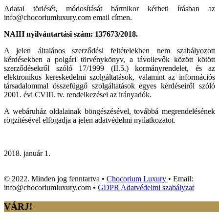
Adatai törlését, módosítását bármikor kérheti írásban az
info@chocoriumluxury.com email címen.
NAIH nyilvántartási szám: 137673/2018.
A jelen általános szerződési feltételekben nem szabályozott
kérdésekben a polgári törvénykönyv, a távollevők között kötött
szerződésekről szóló 17/1999 (II.5.) kormányrendelet, és az
elektronikus kereskedelmi szolgáltatások, valamint az információs
társadalommal összefüggő szolgáltatások egyes kérdéseiről szóló
2001. évi CVIII. tv. rendelkezései az irányadók.
A webáruház oldalainak böngészésével, továbbá megrendelésének
rögzítésével elfogadja a jelen adatvédelmi nyilatkozatot.
január 1.
© 2022. Minden jog fenntartva •
Chocorium Luxury
• Email:
info@chocoriumluxury.com •
GDPR Adatvédelmi szabályzat
VÁRJ!