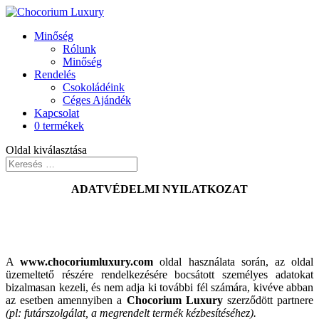
Minőség
Rólunk
Minőség
Rendelés
Csokoládéink
Céges Ajándék
Kapcsolat
0 termékek
Oldal kiválasztása
ADATVÉDELMI NYILATKOZAT
A
www.chocoriumluxury.com
oldal használata során, az oldal
üzemeltető részére rendelkezésére bocsátott személyes adatokat
bizalmasan kezeli, és nem adja ki további fél számára, kivéve abban
az esetben amennyiben a
Chocorium Luxury
szerződött partnere
(pl: futárszolgálat, a megrendelt termék kézbesítéséhez).