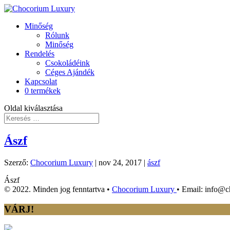
Minőség
Rólunk
Minőség
Rendelés
Csokoládéink
Céges Ajándék
Kapcsolat
0 termékek
Oldal kiválasztása
Ászf
Szerző:
Chocorium Luxury
|
nov 24, 2017
|
ászf
Ászf
© 2022. Minden jog fenntartva •
Chocorium Luxury
• Email: info@
VÁRJ!