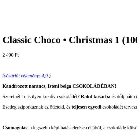
Classic Choco • Christmas 1 (10
2 490
Ft
(vásárlói vélemény: 4,9 )
Kandírozott narancs, Isteni belga CSOKOLÁ
DÉBAN!
Szeretnél Te is ilyen kreatív csokoládét?
Rakd kosárba
és dőlj hátra
Esetleg sziporkáznak az ötleteid, és
teljesen egyedi
csokoládét tervez
Csomagolás
: a legszebb képi hatás elérése céljából, a csokoládé küls