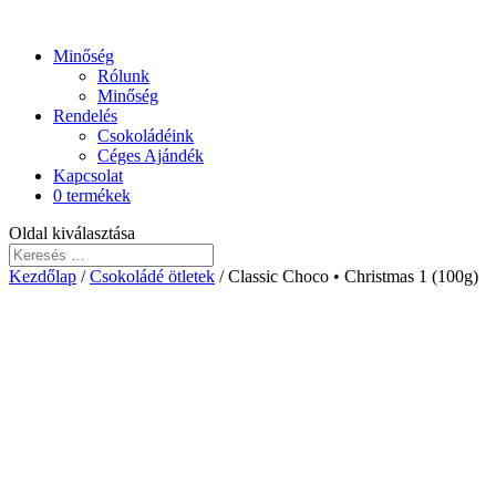
Minőség
Rólunk
Minőség
Rendelés
Csokoládéink
Céges Ajándék
Kapcsolat
0 termékek
Oldal kiválasztása
Kezdőlap
/
Csokoládé ötletek
/ Classic Choco • Christmas 1 (100g)