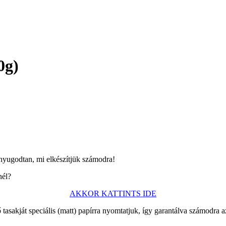
0g)
 nyugodtan, mi elkészítjük számodra!
nél?
AKKOR KATTINTS IDE
ő tasakját speciális (matt) papírra nyomtatjuk, így garantálva számodra 