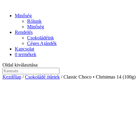
Minőség
Rólunk
Minőség
Rendelés
Csokoládéink
Céges Ajándék
Kapcsolat
0 termékek
Oldal kiválasztása
Kezdőlap
/
Csokoládé ötletek
/ Classic Choco • Christmas 14 (100g)