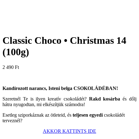
Classic Choco • Christmas 14
(100g)
2 490
Ft
Kandírozott narancs, Isteni belga CSOKOLÁDÉBAN!
Szeretnél Te is ilyen kreatív csokoládét?
Rakd kosárba
és dőlj
hátra nyugodtan, mi elkészítjük számodra!
Esetleg sziporkáznak az ötleteid, és
teljesen egyedi
csokoládét
terveznél?
AKKOR KATTINTS IDE