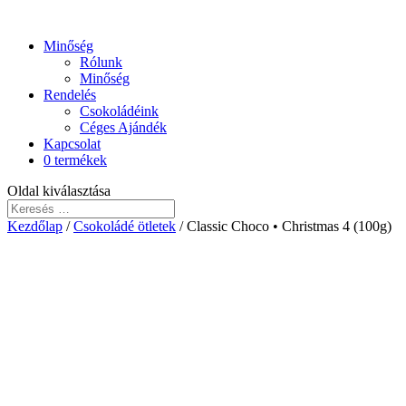
Minőség
Rólunk
Minőség
Rendelés
Csokoládéink
Céges Ajándék
Kapcsolat
0 termékek
Oldal kiválasztása
Kezdőlap
/
Csokoládé ötletek
/ Classic Choco • Christmas 4 (100g)