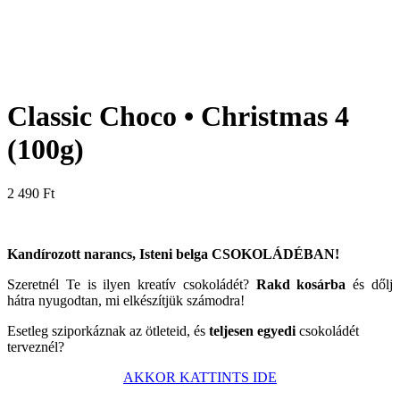
Classic Choco • Christmas 4
(100g)
2 490
Ft
Kandírozott narancs, Isteni belga CSOKOLÁDÉBAN!
Szeretnél Te is ilyen kreatív csokoládét?
Rakd kosárba
és dőlj
hátra nyugodtan, mi elkészítjük számodra!
Esetleg sziporkáznak az ötleteid, és
teljesen egyedi
csokoládét
terveznél?
AKKOR KATTINTS IDE