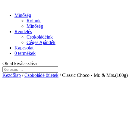
Minőség
Rólunk
Minőség
Rendelés
Csokoládéink
Céges Ajándék
Kapcsolat
0 termékek
Oldal kiválasztása
Kezdőlap
/
Csokoládé ötletek
/ Classic Choco • Mr. & Mrs.(100g)