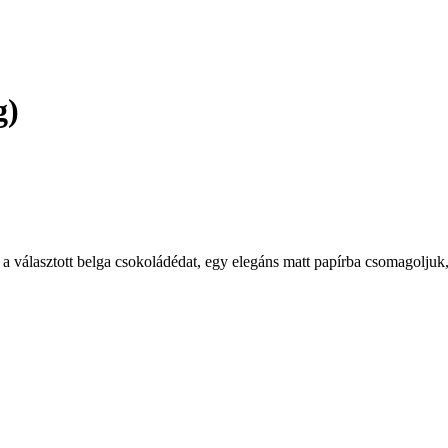
g)
l, a választott belga csokoládédat, egy elegáns matt papírba csomagolju