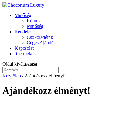
Minőség
Rólunk
Minőség
Rendelés
Csokoládéink
Céges Ajándék
Kapcsolat
0 termékek
Oldal kiválasztása
Kezdőlap
/ Ajándékozz élményt!
Ajándékozz élményt!